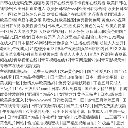
日韩在线旡码免费视频|欧美日韩在线无限不卡视频在线观看|欧美日韩在
线综合|欧美日韩直接进入|欧美日韩综合sss|欧美日韩综合网|欧美日韩综
合一区|欧美日韩综合在线|欧美日韩综合在线观看
老湿青青草|亚洲成人
欧美日韩|麻豆午夜剧场|影音先锋欧美性爱|免费看黃色网|黄色av小说网
址|日韩A视|欧美性爱在线|日本成人三级|免费的黄色的网站
欧美姓爱第
一区|后入大屁股少妇|人妖谢精视频|五月天色色|欧日韩aa|欧美色吧国产
精品|91国产熟女|日本综合无码|久久这里都是极品|狼友基地91
91网站
在线入口|日本精品VA网站|欧洲色综合|91主播在线视频|超碰人人公开|
老司机午夜成人|91超碰操逼18|神马午夜激情|jk黑丝啪啪内射|91久久草
原
青草免费视频|青草青视频在线|青草人人妻人人|青草社区影院|青草视
频在线|青草视频在线1|青草视频在线17|青草网最新99热|青草影视天堂|
青春草在线看视频视频
主站蜘蛛池模板：
免费三级网站
|
求av黄色网址
|
国产性爱八区
|
国产91
在线看
|
国产精品视频网址
|
国产亚洲自拍偷拍
|
日本一级中文字幕
|
欧
美视频一区
|
激情文学欧美熟妇
|
免费伦理电影观看
|
丁香五月花成人
|
三级片114Av 三级片91com
|
日本a级片免费看
|
国产美女精品自拍
|
四虎
欧美性爱影院
|
亚洲国产精品91
|
女同拉拉
|
黄色三极片
|
日本a级在线
|
欧美男女互入
|
污wwwwww
|
日韩欧美国产一区
|
激情五月婷婷五月
|
国
产在线青青视频
|
日韩深夜激情影院
|
国产主播17页
|
国产免费播放视频
|
午夜精品白
|
欧美爆乳乱伦
|
欧美图片激情小说
|
日本成人a
|
中国一级
av
|
日本韩国国产精品
|
午夜福利激情院
|
91香蕉插插插
|
一二三四不卡
|
黄色毛片网站
|
偷拍盗拍视频密桃
|
国产精品视频自拍
|
91极品艹
|
亚洲