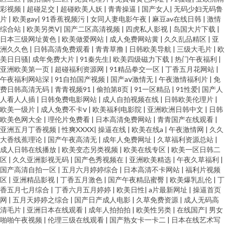
彩视频
|
超碰足交
|
超碰欧美人妖
|
青青操逼
|
国产女人
|
无码少妇无码鲁
片
|
欧美gay
|
91香蕉视频污
|
女同人妻电影午夜
|
麻豆av在线日韩
|
激情
综合站
|
欧美另类V
|
国产二区高清视频
|
四虎私人影视
|
岛国大片下载
|
日本三级网址黄色
|
欧美做爱网站
|
成人免费网站黄
|
久久乱品精区
|
亚
洲久久色
|
日韩高清免费观看
|
青青草撸
|
日韩欧美导航
|
三级大毛片
|
欧
美日日骚
|
成年免费大片
|
91秦先生
|
欧美四级磁力下载
|
热门午夜福利
|
亚洲欧美第一页
|
超碰福利资源网
|
91精品拳交一区
|
丁香五月花网站
|
午夜福利网站深
|
91自拍国产视频
|
国产aⅴ激情无
|
午夜激情福利片
|
免
费日韩高清无码
|
青青视频91
|
偷拍第8页
|
91一区精品
|
91性爱
|
国产人
人看人人插
|
日韩免费电影网站
|
成人自拍视频在线
|
日韩欧美伦理片
|
欧美一级片
|
成人免费不卡ⅴ
|
欧美福利电影院
|
亚洲欧洲日韩中文
|
日韩
欧美色网大全
|
理伦片免费看
|
日本高清免费网站
|
青青国产在线观看
|
亚洲五月丁香视频
|
性爽XXXX
|
操逼在线
|
欧美在线a
|
午夜激情网
|
久久
大香线蕉理论
|
国产午夜高清无
|
成年人免费网址
|
久草福利资源总站
|
成人日韩在线播放
|
欧美变态另类视频
|
欧美在线专区
|
欧美一区日韩二
区
|
久久亚洲影视无码
|
国产色秀视频在
|
亚洲欧美精选
|
午夜久草福利
|
国产高清自拍一区
|
五月六月婷婷综合
|
日本高清不卡网站
|
福利片视频
区
|
亚洲精品影视
|
丁香五月激色
|
国产午夜精品蜜臀
|
欧美爆乳乱伦
|
丁
香五月七月综合
|
丁香六月五月婷婷
|
欧美日性
|
a片最新网址
|
操逼首页
网
|
五月天婷婷之综合
|
国产日产成人电影
|
久草免费资源
|
成人无码高
清毛片
|
亚洲日本在线观看
|
成年人拍拍拍
|
欧美性另类
|
在线国产
|
男女
啪啪午夜视频
|
伦理三级在线观看
|
国产熟女卡一卡二
|
日本在线艺术写