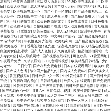
清视频
|
午夜理论影院
|
三级成人西瓜影音
|
特级欧美在线观看
|
性欧美
hd
|
欧美人妖自蔚
|
成人动漫日韩
|
国产成人无码
|
国产精品福利91
|
欧
美色交
|
欧美视频在线一区
|
国产不卡一区在线
|
国产乱子影视频上
|
欧
美大阴蒂
|
强奸制服中文字幕
|
成人午夜免费
|
国产精品免费大
|
性激情
网
|
第一福利偷拍导航
|
欧美色图激情文学
|
黃色在线看黄
|
日韩免费伦
理片
|
亚色福利影视
|
自拍视频国产在线
|
成人动漫免费观看
|
黄瓜视频
草莓视频
|
91爱性交
|
欧美色图乱伦
|
趁人无码视频
|
亚洲午夜牛牛
|
青青
草在线导航
|
激情影院五月婷婷
|
中文字日本乱码
|
国产精品免费视频
|
91色情激情网
|
午夜性色免费视频
|
欧美福利网
|
国产精品免费在线
|
亚
洲欧美在线日韩
|
香蕉视频好色先生
|
深夜毛片影院
|
成人精品在线视频
|
白丝美女自慰潮喷
|
国产成人色情
|
久久黄色影院
|
精品拍拍拍网站
|
成
人app大全
|
成人导航网站
|
国产视频在线福利
|
可色欧美
|
91爱爱网址
|
午夜看片免费
|
久草资源站
|
91九色蝌蚪视频
|
欧美精品日韩精品
|
少妇
与老外3P
|
日日肏干
|
国产在线免费电影
|
日本在线观看网站
|
欧美BB视
频
|
国产成人色播
|
综合国产精品乱伦
|
国内成人免费mv
|
国产真实女人
拳交
|
香蕉视频草b
|
日韩欧美中文一区
|
91性爱传媒影片
|
国产日韩欧美
三级
|
午夜福利国内偷拍
|
日韩精品电影
|
欧美A片在线观看
|
国产免费日
本高清
|
性爱日韩2区
|
日本三级迅雷下载
|
日韩欧美精品电影
|
喷潮网址
|
国产视频自拍一区
|
亚训AA
|
日韩免费小视频
|
欧美性爱图第一页
|
成人
中文乱幕
|
欧美欧美色图直播
|
成人动漫一二三区
|
日本在线电影院
|
成
年免费看
|
欧美色色爱
|
深夜美女福利视频
|
欧美一区三区
|
手机福利在
线观看
|
高清国产剧第1页
|
日韩电影亚洲
|
91高清在线观看
|
日本欧美一
区二区
|
微拍福利二区
|
免费论理片
|
免費看黄色网址
|
91骚碰
|
亚欧洲精