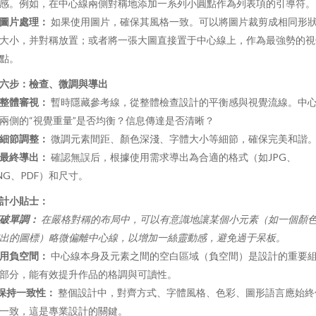
感。例如，在中心線兩側對稱地添加一系列小圓點作為列表項的引導符。
圖片處理：
如果使用圖片，確保其風格一致。可以將圖片裁剪成相同形
大小，并對稱放置；或者將一張大圖直接置于中心線上，作為最強勢的視
點。
六步：檢查、微調與導出
整體審視：
暫時隱藏參考線，從整體檢查設計的平衡感與視覺流線。中
兩側的“視覺重量”是否均衡？信息傳達是否清晰？
細節調整：
微調元素間距、顏色深淺、字體大小等細節，確保完美和諧
最終導出：
確認無誤后，根據使用需求導出為合適的格式（如JPG、
NG、PDF）和尺寸。
計小貼士：
破單調：
在嚴格對稱的布局中，可以有意識地讓某個小元素（如一個顏
出的圖標）略微偏離中心線，以增加一絲靈動感，避免過于呆板。
用負空間：
中心線本身及元素之間的空白區域（負空間）是設計的重要
部分，能有效提升作品的格調與可讀性。
保持一致性：
整個設計中，對齊方式、字體風格、色彩、圖形語言應始終
一致，這是專業設計的關鍵。