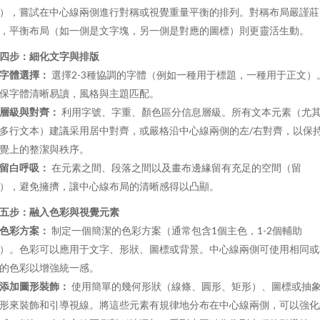
），嘗試在中心線兩側進行對稱或視覺重量平衡的排列。對稱布局嚴謹莊
，平衡布局（如一側是文字塊，另一側是對應的圖標）則更靈活生動。
四步：細化文字與排版
字體選擇：
選擇2-3種協調的字體（例如一種用于標題，一種用于正文）
保字體清晰易讀，風格與主題匹配。
層級與對齊：
利用字號、字重、顏色區分信息層級。所有文本元素（尤
多行文本）建議采用居中對齊，或嚴格沿中心線兩側的左/右對齊，以保
覺上的整潔與秩序。
留白呼吸：
在元素之間、段落之間以及畫布邊緣留有充足的空間（留
），避免擁擠，讓中心線布局的清晰感得以凸顯。
五步：融入色彩與視覺元素
色彩方案：
制定一個簡潔的色彩方案（通常包含1個主色，1-2個輔助
）。色彩可以應用于文字、形狀、圖標或背景。中心線兩側可使用相同或
的色彩以增強統一感。
添加圖形裝飾：
使用簡單的幾何形狀（線條、圓形、矩形）、圖標或抽
形來裝飾和引導視線。將這些元素有規律地分布在中心線兩側，可以強化