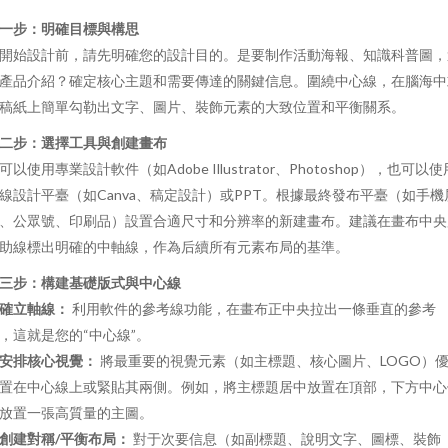
一步：明確目標與構思
開始設計前，請先明確您的設計目的。是要制作活動海報、知識科普圖，
產品介紹？確定核心主題和需要傳達的關鍵信息。圍繞中心線，在腦海中
稿紙上簡單勾勒出文字、圖片、裝飾元素的大致位置和平衡關系。
二步：選擇工具與創建畫布
可以使用專業設計軟件（如Adobe Illustrator、Photoshop），也可以使
線設計平臺（如Canva、稿定設計）或PPT。根據最終發布平臺（如手機
、公眾號、印刷品）設置合適尺寸和分辨率的新建畫布。建議在畫布中央
助線標出明確的中軸線，作為后續所有元素布局的基準。
三步：構建基礎版式與中心線
確立軸線：
利用軟件的參考線功能，在畫布正中央拉出一條垂直的參考
，這就是您的“中心線”。
安排核心視覺：
將最重要的視覺元素（如主標題、核心圖片、LOGO）
置在中心線上或緊貼其兩側。例如，將主標題居中放置在頂部，下方中心
放置一張高質量的主圖。
創建對稱/平衡布局：
對于次要信息（如副標題、說明文字、圖標、裝飾