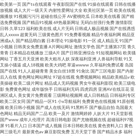
欧美第一页
国产ts在线观看
午夜影院国产在线
91操在线观看
日韩在线播
放视频
成人大片一级天天
内射性爱网址大全
欧美社区第一页
欧美在线视
频播放
91视频污污污
超碰在线公开
AV蜜桃吃瓜
日本欧美在线看
国产精
选免费视频
国产精品91视频
69热最新网址
无码白丝强行免费
激情影院
日韩
久草123
福利欧美在线
成人片无码
日韩成人极品视频
国产在线诱惑
乱人xxxxx
超黄无码
三级黄色图片
91免费看视频
精品午夜福利网
精品亚
洲成a人
国产精品萌白酱
日本理论
91操电影
91一区
成人精品无
91国产
小视频
日韩美女免费直播
A片网站网址
激情文学色
国产主播第37页
青久
青青
日本精品在线播放
三级A片
国产日韩亚洲综合
91短视频网站
欧美骚
网站
丁香五月天亚洲
欧美大粗吊人妖
深夜福利亚洲
人兽福利导航
91叉
叉操小骚逼
成人18视频
欧美大鸡吧
草逼wwww
久草福利免费试看
岛国
国产在线
91人人超碰青青
美女白丝18禁
91肏比
国产三区电影
国产内射
后入在线
黄色网址网站网址
97超在线视
免费视频网站
精品欧美精品v
欧
美操碰
欧美二级片网址
精品成人无码视频
男女午夜福利影院
欧美三级电
影
免费黄色网址
成年版快手
日韩福利无码
四虎四房
亚洲AV在线豆花
亚
洲区成人
美女黄片免费观看
三级网站视频网
成人日韩精品
日韩福利专区
欧美二区女同
国产精品一区91
小x导航福利
免费黄色在线视频
91原创视
频
欧美日韩小视频
国产成人在线无码
91黑料不
国产极品自拍
岛国最大
色网站
精品无码国产二品
欧美一及片
激情网婷婷
人妖大片
91天堂影视
国产www
成年人伦理片
高清日韩电影
国产尤物视频在线
超碰福利97视
屏
91看片入口
日本国产成人视频
日本日韩欧美在线
黄色资料入口
黄色
网三级毛片
最新黄色av
麻豆影院免费
五月天堂丁香
国产精品水多
福利