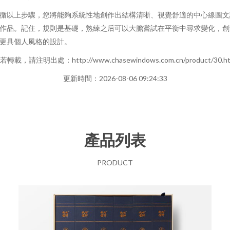
循以上步驟，您將能夠系統性地創作出結構清晰、視覺舒適的中心線圖文
作品。記住，規則是基礎，熟練之后可以大膽嘗試在平衡中尋求變化，創
更具個人風格的設計。
若轉載，請注明出處：http://www.chasewindows.com.cn/product/30.ht
更新時間：2026-08-06 09:24:33
產品列表
PRODUCT