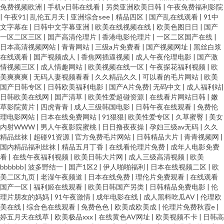
免费视频欧洲
|
手机v日韩在线看
|
另类亚洲欧美日韩
|
午夜免费福利影院
|
午夜91
|
乱伦五月天
|
亚洲综合see
|
精品四区
|
国产乱在线观看
|
91中
文字幕在
|
日韩中文字幕亚洲
|
欧美在线视频在线
|
欧美色图日日
|
国产
一区二区三区
|
国产高清伦理片
|
香港电影伦理片
|
一区二区国产在线
|
日本高清视频网站
|
青青网站
|
三级a片免费看
|
国产视频网址
|
黑丝白浆
在线观看
|
国产视频成人
|
香焦网插逼视频
|
成人午夜伦理电影
|
国产激
情视频三区
|
成人情趣网站
|
欧美视频在线一区
|
午夜探花福利视频
|
欧
美爽爽爽
|
无码人妻视频看看
|
久久精品久久
|
可以看的毛片网站
|
欧美
国产日韩专区
|
日韩欧美福利电影
|
国产A片免费
|
无码中文
|
成人福利站
|
日韩欧美在线网
|
国产清草
|
欧美性爱超碰资源
|
在线看片网站日韩
|
嫩
草影院黄片
|
四虎青青
|
成人三级韩国电影
|
日韩午夜在线观看
|
免费伦
理电影网站
|
日本在线免费网站
|
91狠狠
|
欧美性爱专区
|
久草蜜臀
|
美女
内射WWW
|
男人午夜影院蜜桃
|
日日撸夜夜操
|
孕妇三级av无码
|
久久
精品丝袜
|
超碰91资源
|
官方免费毛片网站
|
日韩精品大片
|
青青视频网
|
国内精品福利丝袜
|
精品五月丁香
|
在线看伦理片免费
|
成年人电影免费
看
|
在线午夜福利视频
|
欧美日韩大片网
|
成人三级高清视频
|
欧美
bbbbbb
|
波多野结一
|
国产1区2
|
伊人啪啪福利
|
日本在线视频二区
|
欧
美二区九页
|
老湿午夜频道
|
日本在线免费
|
理伦片免费观看
|
在线观看
国产一区
|
福利姬在线观看
|
欧美日韩国产另类
|
日韩精品免费电影
|
伦
理片朋友的妈妈
|
91午夜激情
|
成年电影在线
|
成人黑料吃瓜AV
|
伦理欧
美在线
|
综合色在线观看
|
免费色色
|
欧美成欧美成
|
伦理片免费秋霞e
|
婷五月天在线草
|
欧美极品xxx
|
在线黄色AV网址
|
欧美视频不卡
|
日韩高