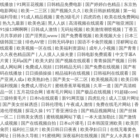
线播放
|
91网豆花视频
|
日韩精品免费电影
|
国产婷婷白色精品
|
东京热
电影网站
|
欧美一二三区
|
国产视频久久久
|
欧美日韩妖精视频
|
第一站
福利导航
|
91成人精品视频
|
黄色3级毛片
|
四虎四色
|
欧美在线免费网站
|
热九九最新
|
欧美色逼
|
黑人人妖
|
高清视频在线观看
|
国产啪亚洲国
|
91操13啊啊啊
|
日韩成人激情
|
无码短视频
|
欧美激情潮喷视频
|
丁香五
月共享婷婷
|
囯产淫男乱www
|
国产免费看视频
|
欧美视频大全
|
日本三
级韩国三级
|
绯色AV密
|
日韩无码孕妇
|
国语不卡肏屄视频
|
淫秽网址在
线观看
|
欧美视频一区在线
|
欧美福利资源站
|
成年人小视频
|
国产青青
|
久久夜色精品国产
|
人人摸人人操夫妻
|
日韩电影免费观看
|
中文字幕A
片黄
|
无码a国产
|
欧美大奶
|
国产视频在线观看
|
青青操国产视频
|
日韩
成人网站网
|
免費成人視頻
|
曰韩精品无码
|
国产免费在线视频
|
国产有
码在线播放
|
日日插插操操
|
精品福利在线视频
|
日韩福利在线观看
|
国
产亚洲人成a
|
欧美熟妇色
|
国产美女一区二区
|
欧美视频高清
|
欧美日韩
福利视频
|
免费成人理论片
|
蜜桃香蕉草莓视频
|
久草一道
|
国产高清精
品一区
|
五月花综合网
|
谁有毛片网站
|
国产极品在线视频
|
91超碰com
|
三级特黄毛片
|
日本h在线观看
|
新91网页版
|
四虎乱伦
|
成人三级片网址
|
国产美女丝袜诱惑
|
日韩伦理电
|
午夜成人激情
|
免费在线毛片网站
|
香
港伦理视频
|
探花久操
|
91丁香亚洲综合
|
国产精品视频网址
|
国产丝袜
一区二
|
日韩美女诱惑
|
蜜桃视频网站下载
|
一本大道加勒比
|
国产激情
人成视频
|
国产在线视频自拍
|
日本α片祼毛
|
日本韩国亚洲欧美
|
欧美屄
肏屄
|
福利社三级片
|
欧美日韩日日夜夜
|
欧美孕妇日日
|
在线无毒黄色
网址
|
日韩永久导航
|
91蜜桃网
|
深夜福利在线视频
|
国产女人水真多
|
有