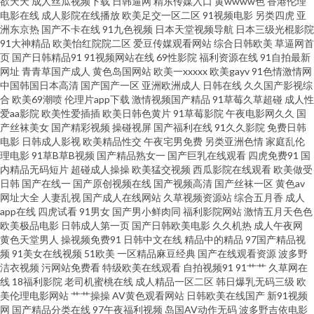
欲天天
成人丝瓜视频下载
日韩逼网
精东传媒入口
黄wwww色
香港伦理
电影在线
成人影院在线播放
欧美足交一区二区
91视频电影
另类四虎
亚
费在线视频 不卡无码日韩 91九色海角涩涩 超碰人人草798 91老司机综合热
洲东京热
国产不卡在线
91九色视频
日本天堂视频导航
日本三级光棍影院
91大神精品
欧美怡红院院二区
爱豆传媒观看网站
综合日韩欧美
草逼网首
页
国产日韩精品91
91视频网站在线
69性影院
福利资源在线
91自拍最新
俺去也官网 成人在线一区二区 97色色资源总站 青娱乐AV网站 天天艹艹 日本
网址
青青草国产成人
黄色岛国网站
欧美一xxxxx
欧美gayv
91色情激情网
中国韩国日本高清
国产国产一区
亚洲欧洲成人
日韩在线
久久国产影视综
不卡12 亚洲黄色在线看 四区五区福利导航 黑人黄色网址 另类视频专区 麻豆
合
欧美69潮喷
伦理片app下载
激情视频国产精品
91草莓久草超碰
成人性
爱aa影院
欧美性爱插插
欧美日韩色黄片
91草莓影院
午夜电影网久久
国
产丝袜美女
国产精彩视频
操碰视屏
国产福利在线
91久久影院
免费日韩
视频在线观看 欧美第一页导航 青青草伊人网 黄污视频 影音先锋少妇熟女 欧
电影
日韩成人影视
欧美精品性交
午夜宅男免费
另类亚洲色情
家庭乱伦
理电影
91草B草B视频
国产精品熟女一
国产巨乳在线观看
四虎免费91
国
亚一本视频 欧美A视频 91大神视频免费 免费看簧 成人喷水www 91视频库 午
内精品无码短片
超碰成人操操
欧美猛交视频
西瓜影院在线观看
欧美做受
日韩
国产在线一
国产原创视频在线
国产视频高清
国产丝袜一区
黄色av
网址大全
人妻乱视
国产成人在线网站
久草视频资源站
综合五月香
成人
夜剧场性爱 超碰99国产 人人肏肏 久草免费欧美 免费观看ab 白丝内操 51麻豆
app在线
四虎试看
91男女
国产男小鲜肉同
福利影院网站
激情五月天色色
欧美极品电影
日韩成人第一页
国产日韩欧美电影
久久机热
成人午夜网
传媒 亚洲手机天堂 AV女优久久嗳 韩国限制级不卡 日本精品色色 久久不射一
黄色天堂男人
操视频免费91
日韩中文在线
精品中的精品
97国产精品视
频
91美女在线视频
51欧美
一区精品麻豆经典
国产在线观看资源
波多野
洁衣视频
污网站免费看
特级欧美在线观看
自拍视频91
91艹艹
久草网在
区 韩国av久久 狠狠鲁日韩在线 久久丁香激情综合 日本欧美国产综合 91黄在
线
18福利影院
老司机蜜桃在线
成人精品一区二区
韩日爆乳无码三级
欧
美伦理电影网站
艹艹操操
AV黄色观看网站
日韩欧美在线国产
新91视频
线观看网 国内激情自拍视频 欧美亚洲日韩激情 91网站在线看 久久国产一区
网
国产精品分类在线
97午夜福利视频
岛国AV动作无码
波多野吉依电影