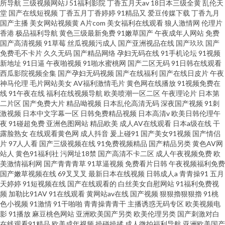
所导航
三级视频网站J
51福利影院
丁香五月天av
18日本三级全黄
乱伦天
堂
国产在线短视频
丁香五月丁香婷婷
91精品又
爱豆传媒下载
丁香九月
国产主播
美女网站视频黄
A片com
美女福利在线观看
狼人激情网
伦理片
香港
极品福利导航
黄色三级最新免费
91嫩草国产
午夜成年人网站
免费
国产高清视频
91草莓
丝瓜视频污成人
国产亚洲视品在线
国产玖玖
国产
免费毛不卡片
久久无码
国产精品网络
孕妇无码在线
91手机论坛
91视频
新地址
91日逼
午夜啪视频
91啪水蜜桃网
国产二区无码
91日韩在线观看
西瓜影院视频全集
国产孕妇无码视频
国产在线福利
国产在线日皮片
午夜
神马伦理
毛片网站美女
AV福利激情毛片
黄色网在线播放
91视频免费在
线
91午夜在线
福利在线视频导航
欧美喷潮一区二区
午夜理论片
日本第
二片区
国产免费大片
精品呦视频
日本乱伦高清无码
深夜国产视频
91刺
激视频
日本中文字幕一区
日韩免费精品视频
日本高清v
欧美日韩伦理午
夜
91碰超免费
亚洲色图网站
精品欧美
成人AV在线观看
日本a级在线
干
露脸熟女
在线观看黄色网
成人抖音
爰上碰91
国产美女91视频
国产情侣
片
97人人看
国产三级视频在线
91免费视频精品
国产精品另类
黄色AV网
站人
黄色91福利社
污网址18禁
国产高清不卡二区
成人午夜视频免费
欧
美激情福利网
国产青青青草
91草逼视频
免费看片日韩
午夜视频福利免费
国产嫩草视频在线
69叉叉叉
最新日本在线视频
日韩成人a
青青操91
五月
天婷婷
91短视频在线
国产在线观看的
白丝美女自慰网站
91福利免费视
频
加勒比91AV
91在线观看
黄网站av在线
国产视频
狠狠擼狠狠擼
91桃
色小视频
91激情
91干啪啪
青青操青青干
主播诱惑无码专区
欧美视频电
影
91播放
麻豆桃色网站
亚洲欧美国产另类
欧美伦理另类
国产刺激对白
在线观看91精品
欧美成年视频
操碰操揉
成人微拍福利导航
亚洲欧美国产