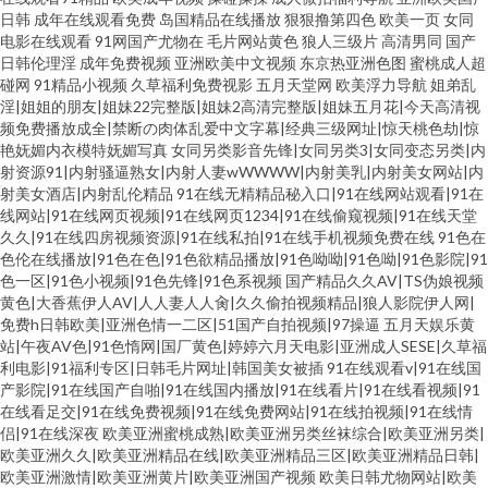
日韩
成年在线观看免费
岛国精品在线播放
狠狠撸第四色
欧美一页
女同
电影在线观看
91网国产尤物在
毛片网站黄色
狼人三级片
高清男同
国产
日韩伦理淫
成年免费视频
亚洲欧美中文视频
东京热亚洲色图
蜜桃成人超
碰网
91精品小视频
久草福利免费视影
五月天堂网
欧美浮力导航
姐弟乱
淫|姐姐的朋友|姐妹22完整版|姐妹2高清完整版|姐妹五月花|今天高清视
频免费播放成全|禁断の肉体乱爱中文字幕|经典三级网址|惊天桃色劫|惊
艳妩媚内衣模特妩媚写真
女同另类影音先锋|女同另类3|女同变态另类|内
射资源91|内射骚逼熟女|内射人妻wWWWW|内射美乳|内射美女网站|内
射美女酒店|内射乱伦精品
91在线无精精品秘入口|91在线网站观看|91在
线网站|91在线网页视频|91在线网页1234|91在线偷窥视频|91在线天堂
久久|91在线四房视频资源|91在线私拍|91在线手机视频免费在线
91色在
色伦在线播放|91色在色|91色欲精品播放|91色呦呦|91色呦|91色影院|91
色一区|91色小视频|91色先锋|91色系视频
国产精品久久AV|TS伪娘视频
黄色|大香蕉伊人AV|人人妻人人肏|久久偷拍视频精品|狼人影院伊人网|
免费h日韩欧美|亚洲色情一二区|51国产自拍视频|97操逼
五月天娱乐黄
站|午夜AV色|91色惰网|国厂黄色|婷婷六月天电影|亚洲成人SESE|久草福
利电影|91福利专区|日韩毛片网址|韩国美女被插
91在线观看v|91在线国
产影院|91在线国产自啪|91在线国内播放|91在线看片|91在线看视频|91
在线看足交|91在线免费视频|91在线免费网站|91在线拍视频|91在线情
侣|91在线深夜
欧美亚洲蜜桃成熟|欧美亚洲另类丝袜综合|欧美亚洲另类|
欧美亚洲久久|欧美亚洲精品在线|欧美亚洲精品三区|欧美亚洲精品日韩|
欧美亚洲激情|欧美亚洲黄片|欧美亚洲国产视频
欧美日韩尤物网站|欧美