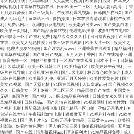
青久视频在线
|
无码加勒比
|
人人妻光屁视频
|
欧美偷拍另类
|
日本成人
网站视频
|
青青草在视频在线
|
日韩欧美一二三区
|
无码人妻+高清
|
丁香
五月婷婷爱爱
|
国产三级黄片
|
午夜福利爆乳视频
|
日韩国产在线0
|
国产
成人无码毛片
|
黄网站不卡
|
偷拍操操
|
日本在线高清观看
|
蜜桃午夜福
利
|
免费污网址
|
欧洲电影及电视剧
|
欧美老妇另类ww
|
国产夫妻白浆
|
欧美第一页福利
|
国产精品密蕾丝视
|
伦理电影按摩
|
波多野吉衣电梯2
|
白丝喷水一区
|
91福利免费
|
精品久久久久久精
|
日日撸夜夜操
|
91丝袜
在线
|
欧美女人乱伦性爱
|
日本三级在线观影
|
欧美大片一区
|
殴美性之
站
|
伦理片朋友的妈妈
|
囯产淫男乱www
|
亚洲香蕉在线观看
|
精品福利
|
青青草在线观看
|
国产亚洲91视频
|
五月天婷丁香网
|
国产在线精彩亚洲
|
影音先锋一区
|
制服丝袜推荐
|
一区国产在线观看
|
日本不卡三
|
日韩福
利
|
久草观看
|
欧美一区日韩二区
|
欧美精品1区
|
欧美婷婷午夜福利
|
三
级片在线导航
|
老湿机亚洲福利
|
国产a级电影
|
校园春色欧美综合
|
成人
日韩在线播放
|
欧美爆乳乱伦
|
亚洲五月天婷婷
|
欧美性爱黄色片
|
国产
美女91视频
|
国产天堂色情
|
91国在线视频
|
人妖皇后poy
|
国产视频久久
久久
|
日韩美女一区
|
免费一区二区三区
|
精品国偷自产在线
|
中国黄色
无码
|
岛国毛片
|
国产福利tv
|
探花精品福利在线
|
日韩美女永久网
|
青青
草精品视频
|
日韩精品p
|
国产剧情在线播放
|
91视频网址
|
欧美性爱h
|
国
产福利电影
|
最新高清热播电影
|
国产精品一区自拍
|
孕妇无码毛片
|
伊
甸湖在线大猫
|
午夜福利激情电影
|
狠狠做五月
|
91福利社在线
|
91欧美
视频在线
|
国产毛卡片卡2
|
日韩无码中文精品
|
三级黄色www
|
欧美福
利影院
|
好看的黄色网址
|
男人的天堂三级
|
偷拍视频操操操操
|
五月激
情啪啪
|
国产在线
|
污草莓视频app
|
理论福利片
|
91精品视频免费
|
成人