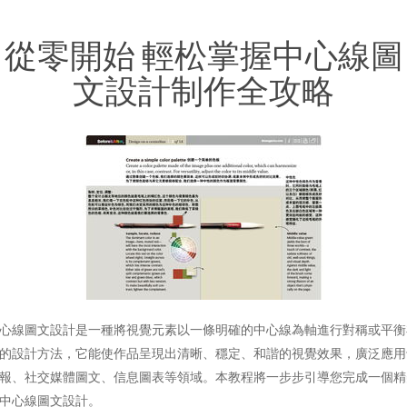
從零開始 輕松掌握中心線圖
文設計制作全攻略
心線圖文設計是一種將視覺元素以一條明確的中心線為軸進行對稱或平衡
的設計方法，它能使作品呈現出清晰、穩定、和諧的視覺效果，廣泛應用
報、社交媒體圖文、信息圖表等領域。本教程將一步步引導您完成一個精
中心線圖文設計。