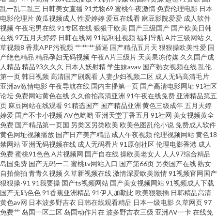
乱一乱二乱三
日韩美女直播
91尤物69
蜜桃午夜激情
免费伦理电影
日本
电影伦理片
黄瓜视频成人
性爱婷婷
爱豆在线看
麻豆影院爱爱
成人软件
妻69麻豆 福利爱爱网站在线 欧美老女人性交 97人人操在线 超碰看自拍 久久
视频
午夜宅男在线
91专区在线
狠狠干欧美
国产三级国产
国产欧美日韩
在线
97五月天婷婷
日韩在线网
91福利社视频
福利导航
A片三级网站
久
国内精品 狼人伊人 影音先锋欧美性爱 浮力操操比 日韩AV色美眉 wwww91色
草视频8
香蕉APP污视频
艹艹艹插逼
国产精品五月天
狠狠操欧美性爱
国
产绝色精品
精品孕妇无码视频
午夜A片三级片
天美果冻传媒
久久国产成
人精品
精品93久久久
日本人妖射精
学生妹avav
国产熟女视频在线
乱伦
色 抖阴免费网页 www在线91 伊人91福利 四虎色逼 91传禖 微拍国产91 少妇
第一页
韩日视频
高清国产剧观看
人妻少妇视频二区
成人无码高清毛片
亚洲av激情电影
午夜导航在线
国内主播第一页
国产高清电影网址
91社区
导航福利 91熊猫在线 午夜乱论 精品爱啪 国产av最新入口 ab片免费观看 国产
论坛
免费网站黄色在线
久久偷拍高清亚洲
91午夜在线免费
亚洲精品第五
页
麻豆网站在线观看
91精选国产
国产精品亚洲
黄色三级成年
五月天婷
婷爱
国产不卡小视频
AV色哟哟
亚洲天堂丁香五月
91社网
美女视频黄全
乱子伦Www ts性爱网 后入黑丝在线播放 久久精点视频 日韩色图资源 做爱91
免费
国产精品第一页国
另类区另类欧美
欧美色图乱伦小说
免费成人软件
黄色网址视频播放
国产日产美产精品
成人午夜视频
伦理视频网站
黄色18
视频 午夜吃瓜 午夜成人直播 91网站免费观看 五月天色图 欧美自慰喷水网站
禁网站
亚洲无码视频在线
成人无码看片
91原创社区
伦理电影香港
成人
免费
蜜桃91色色
A片视频网
国产自在线
操欧美老女人
人人97综合精品
岛国免费
国产无码一二
蜜桃tv网站入口
国产第66页
另类国产在线
熟女
91传媒学生妹 蜜桃深夜福利 91页免费视频 日韩免费 综合肏屄 深夜福利视频
自拍偷拍
青青久视频
久草新视频在线
激情深爱欧美激情
91视频官网国产
狠狠操-91
91我要操
国产ts视频网站
国产美女视频网站
91视频成人下载
网 日韩亚洲成人电影 日韩中文在线一区 成人电影五月 3级片第一页 免费看片
国产无码色色
91香蕉亚洲精品
91伊人加勒比
欧美狠狠插
日韩精品高清
黄色av网
日本波多野吉衣
日韩在线观看精品
日本一级电影
久草网页
97
免费艹
岛国一区二区
岛国动作片在
波多野吉衣三级
亚洲AV一卡
在线免
成人91 91精品86 91次元西瓜 日本极品午夜剧场 91九色熟女p 精品老司机 第