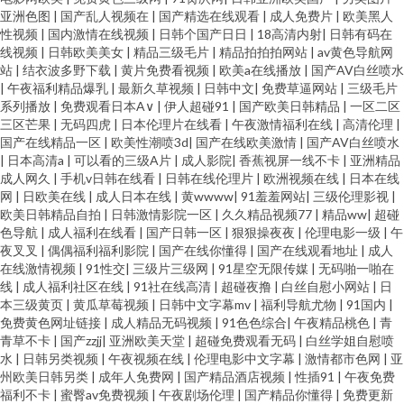
亚洲色图
|
国产乱人视频在
|
国产精选在线观看
|
成人免费片
|
欧美黑人
性视频
|
国内激情在线视频
|
日韩个国产日日
|
18高清内射
|
日韩有码在
线视频
|
日韩欧美美女
|
精品三级毛片
|
精品拍拍拍网站
|
av黄色导航网
站
|
结衣波多野下载
|
黄片免费看视频
|
欧美a在线播放
|
国产AV白丝喷水
|
午夜福利精品爆乳
|
最新久草视频
|
日韩中文
|
免费草逼网站
|
三级毛片
系列播放
|
免费观看日本A∨
|
伊人超碰91
|
国产欧美日韩精品
|
一区二区
三区芒果
|
无码四虎
|
日本伦理片在线看
|
午夜激情福利在线
|
高清伦理
|
国产在线精品一区
|
欧美性潮喷3d
|
国产在线欧美激情
|
国产AV白丝喷水
|
日本高清a
|
可以看的三级A片
|
成人影院
|
香蕉视屏一线不卡
|
亚洲精品
成人网久
|
手机v日韩在线看
|
日韩在线伦理片
|
欧洲视频在线
|
日本在线
网
|
日欧美在线
|
成人日本在线
|
黄wwww
|
91羞羞网站
|
三级伦理影视
|
欧美日韩精品自拍
|
日韩激情影院一区
|
久久精品视频77
|
精品ww
|
超碰
色导航
|
成人福利在线看
|
国产日韩一区
|
狠狠操夜夜
|
伦理电影一级
|
午
夜叉叉
|
偶偶福利福利影院
|
国产在线你懂得
|
国产在线观看地址
|
成人
在线激情视频
|
91性交
|
三级片三级网
|
91星空无限传媒
|
无码啪一啪在
线
|
成人福利社区在线
|
91社在线高清
|
超碰夜撸
|
白丝自慰小网站
|
日
本三级黄页
|
黄瓜草莓视频
|
日韩中文字幕mv
|
福利导航尤物
|
91国内
|
免费黄色网址链接
|
成人精品无码视频
|
91色色综合
|
午夜精品桃色
|
青
青草不卡
|
国产zzjj
|
亚洲欧美天堂
|
超碰免费观看无码
|
白丝学姐自慰喷
水
|
日韩另类视频
|
午夜视频在线
|
伦理电影中文字幕
|
激情都市色网
|
亚
州欧美日韩另类
|
成年人免费网
|
国产精品酒店视频
|
性插91
|
午夜免费
福利不卡
|
蜜臀av免费视频
|
午夜剧场伦理
|
国产精品你懂得
|
免费更新