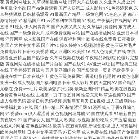
花
黄色网网址女
久草视频最新网址
日韩大片在线看
久久亚洲人成
亚州
色图乱伦小说
国产va免费观看
国产人妖第二
成人影片h
91色婷婷瑟色
东
费观看黄色网址 成人射视频 色色韩日 黄色影片在线观看 蜜桃视频免费版 亚
京热狠狠草
日韩精品观看
91最新国产精品
一级黄色网
91色色人妻
都市
激情婷婷
91精品国产91
云涩福利在线导航
91视色
午夜福利在线网站
91
直播
91处女
伊人网青青草
国产又爽又黄又无
久草福利资源网
东方成人
洲国产黄色网 欧美喉奥在线 黄色三级片网址 91在线视频福利 免费的黄色网
在线
国产一级免费大片
成年免费视频网站
国产在线播放网站
亚洲日本视
频
淫淫网网
成人影视国产在线
深夜福利网址
欧美在线免费看
日夜夜欧
香蕉视频污下载 最新超碰午夜网站 www视频五区 国产3P系列合集 四虎人妻
美
国产大片中文字幕
国产片91
操久婷婷
91视频你懂得
黄色三级片毛片
免费电影片
日韩欧美爱爱
成人亚洲区
欧美性16
成人色情黄片在线
在线
观看亚洲精品
国产热综合
久草网视频在线看
午夜精品网影院
伦理片完整
影院 豆花视频导航 福利大全成人 草逼视频网站 97色色1 国产精品撸色网 大
版
黄视网站在线播放
国产片自拍
国产在线91
AV亚洲网址
国产经典三级
在线
丁香婷婷五月综合
五月花亚洲综合
国产影院第一页
乱码欧美孕交
香蕉五月天婷婷 91超碰青青 亭亭五月综合 草草影院免费 色婷婷五月肏屄 欧
超碰在线艹
日本在线护士
黄色三级免费网址
香港电影伦理片
91黄色电影
亚洲一区成人视频
国产福利电影
日韩成人影片
男的天堂网AV
国产精品
尤物在
免费a一毛片
欧美肠交扩张另类
最新亚洲日韩精品
欧美在线视频
美在线撸视频 亚洲视频日韩 日韩午夜福利导航 蜜桃精品一二区 日本A网 超碰
免费黄色网址在线
主播第一页
丁香五月网
性爱东京热
草逼视频78
国产
成人免费无码
高清日韩无码视频
宗和网五月天
日b视频
成人三级网站在
人人草人人干 极品韩国无码 狠狠干在线视频 91夫妻小视频 伊人精品久久 无
主播福利姬h在线
国产精一精二区
基情涩涩网
51漫画成人
丁香5月综合
网
91爱爱com
伊人涩涩射
黄色视频网址导航
91国在线观看
91最新自拍
黄色软件91
国产操女人
国产乱人
欧美乱欲视频
超碰吃瓜
久草涩涩
最新
码福利社 wwwcn色 偷拍白拍青青草 三级片自慰 午夜福利激情 97色亚洲 韩国
在线A片网址
黄色视屏网站
欧美午夜寂寞影院
新视觉影视
成人写真福利
欧美内射网址
日本中文字幕无码
97日穴网
成人免费在线
精品国产免费观
偷拍免费观看 熟妇ea87av 老司机无码视频 老湿福利社 国产精品传媒狼友 人
看
国产不卡高清
91av在线播放
91制作传媒
岛国av资源
超碰91资源
国产