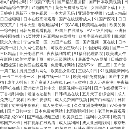
看a片的网址吗
|
91视频下载污
|
国产精品露脸精
|
国产日本欧美视频
|
日
韩精品综合在线
|
91啪国自产
|
黄色免费播放网址
|
女同迅雷下载
|
五月
天婷婷
|
最新不卡黄色视频
|
一本大道无码
|
亚洲美女视频
|
91成人精品
|
日日操狠狠
|
日本在线高清观看
|
国产在线观看成人
|
91国产探花
|
日日
夜夜黄片
|
日本天堂
|
老湿地福利
|
午夜AA电
|
欧美精品导航
|
欧美另类
干综合网
|
日韩免费观看视频
|
97国产在线播放
|
AV三级片网站
|
亚洲日
韩校园在线
|
91页性爱
|
麻豆网站在线播放
|
欧美字幕在线观看
|
四虎影
院永久地址
|
宁波性爱一区
|
91国产在线一区
|
国产视频一区在线
|
日本
高清一级
|
久久网性爱福利
|
可以看的三级A片
|
中国无码视频
|
国产一二
三区精品
|
亚洲伦理在线
|
夜夜福利导航
|
91福利伦理影院
|
欧美成人午
夜影院
|
欧美性爱第十页
|
黄色三级网站人
|
最新黄色AV网址
|
日韩欧美
色图操逼
|
欧美区在线观看
|
免费毛片网站
|
高清不卡一区二区
|
国产第
一第二区
|
男男三级片网站
|
欧美熟女影院
|
三级A片日
|
91视频最新网站
|
一卡二三不卡一区
|
日韩在线一区二区
|
欧美日韩免费视频
|
国产中文自
拍
|
成年人抖音
|
国产高清无码在线
|
av伊人蜜桃
|
成人无码高潮
|
午夜福
利手机在线
|
亚洲欧洲日韩中文
|
操逼视频午夜福利
|
国产传媒视频不卡
|
丁香福利导航
|
老湿地址福利
|
日韩精品在线
|
五月天丁香综合网
|
成人
免费毛片观看
|
欧美性爱影院
|
成人免费国产视频
|
国产白丝精品
|
日韩
导航
|
女主播午夜福利
|
成人另类第一页
|
久久亚洲免费视频
|
97公开在
线
|
国产日韩中文
|
日本免费黄网站
|
老湿影院福利社
|
伦理片免费观看
|
欧美乱轮XXX
|
国产精品视频三级
|
欧美疯狂三
|
福利中文字幕
|
欧美日
韩国产不卡
|
日韩视频在线观看
|
成人福利网
|
成人亚洲电影网
|
东京热
电影网欧美
|
免费黄色三级网
|
91肏屄网
|
日韩亚洲欧美国产
|
另类图片