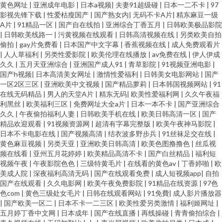
黄色网址
|
亚洲成年电影
|
日本a视频
|
夫妻91超级碰
|
日本一二不卡
|
97
影视先锋下载
|
性爱枯瘦国产
|
国产熟女内
|
无码不卡A片
|
精东麻豆一级
A片
|
91精品一区
|
国产自在线拍
|
亚洲综合丁香五月
|
日韩欧美极品影院
|
日韩欧美线路一
|
污黄视频在线观看
|
日韩高清视频在线
|
另类欧美自拍
偷拍
|
gay片免费看
|
日本国产中文字幕
|
香蕉视频在线
|
成人免费观看片
|
人人草福利
|
另类性爱影院
|
欧美伦理在线播放
|
av免费在线
|
伊人伊成
久久
|
五月天亚洲综合
|
亚洲国产成人91
|
青草影院
|
91视频亚洲电影
|
国产h视频
|
日本高清美女网址
|
激情性爱福利
|
日韩美女电影网站
|
国产
一区2区三区
|
亚洲欧美中文视频
|
国产精品萝莉
|
日本韩国视频网站
|
91
在线无码精品
|
男人的天堂A片
|
精东无码
|
欧美性爱福利网
|
久久午夜福
利黑丝
|
欧美福利三区
|
免费网址大全a片
|
日本一本不卡
|
国产亚洲综合
久久
|
午夜偷拍福利人妻
|
日韩欧美手机在线
|
欧美日韩高清一区
|
国产
精品欢迎观看
|
91视频资源网
|
超清有字幕完整版
|
欧美午夜神马影院
|
日本不卡电影在线
|
国产视频高清
|
结衣波多野步兵
|
91丝袜足交在线
|
黄色麻豆视频
|
另类天亚
|
亚洲欧美日韩高清
|
欧美色图撸撸色
|
丝瓜视
频在线看
|
亚州五月花婷婷
|
欧美精品高清不卡
|
国产白丝精品
|
福利短
视频午夜
|
午夜影院色色
|
三级特黄毛片
|
在线看的黄色av
|
丁香婷啪
|
欧
美成人院
|
深夜福利高清无码
|
国产在线观看免费
|
成人短视频app
|
自拍
国产在线观看
|
久久电影网
|
欧美午夜免费影院
|
91精品在线资源
|
97色
色com
|
黄色三级处女毛片
|
日韩在线观看网站
|
91免費
|
成人影片播放器
|
国产欧美一区二
|
日本不卡一二三区
|
欧美性爱另类激情
|
福利姬网址
|
五月婷丁香中文网
|
日本成年
|
国产在线直播
|
再线操碰
|
青青偷拍综合
|