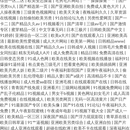
综合一区二区
|
欧美变态操逼
|
宅男毛片网站
|
艹艹操操操肏艹艹
|
国产
另类ts人
|
国产精选第一页
|
国产亚洲欧美自拍
|
免费成人黄色大片
|
人
人操夜夜撸
|
三级黄色视频网址
|
欧美天天肏
|
夜晚福利久久
|
久草资源
在线视频
|
自拍偷拍欧美另类
|
91自拍论坛九色
|
另类性爱网页
|
国产一
卡二
|
国产精品久久av
|
91视频看污
|
国产清草
|
三级av毛片
|
国产激情
专区
|
蜜芽精品一区
|
中文字幕无码
|
日本三极片
|
日韩欧美国产中文
|
91婷婷
|
亚洲综合一区二区
|
欧美a大片
|
国产在线观看入口
|
亚洲欧美高
清
|
最新欧美性爱视频
|
成人大片网站
|
欧美第一网站
|
日韩精品www
|
欧美在线视频在线
|
国产精品久久av
|
日韩成年人视频
|
日韩毛片免费看
|
女同扣逼
|
精东无码成人A片
|
成人免费高清
|
精品日韩
|
免费高清在线
|
日韩变态另类
|
91成人色网
|
欧美在线美女
|
欧美视频在线播放
|
福利91
|
爆操91逼特逼
|
有点黄色三级毛片
|
想看黄色网址
|
欧美插插插网
|
亚洲
欧美叧类人妖
|
欧美二级片
|
午夜福利影院国产
|
亚洲午夜福利久久
|
偷
拍欧美另类
|
乱伦理电影
|
精品人妻
|
国产a级片
|
高清精品不卡
|
国产在
线播放网站
|
成人性爱aa影院
|
亚洲毛视
|
在线观看国产在线
|
日韩在线
专区
|
青青国产线免观
|
亚洲看片
|
三级网站视频网
|
91视频免费网站
|
国
产乱子伦精品
|
91视频成人
|
男女干b视频
|
黃色网址妇女毛片
|
成人高清
免费视频
|
在线视频成人
|
欧美另类网页
|
无码一区高清黄片
|
国产日产
欧产
|
91最新国产专区
|
欧美头像
|
国产91在线
|
91论坛
|
午夜福利久久
免费
|
男人午夜影院蜜桃
|
午夜成年电影
|
91视频下载大全
|
国产成人一
区
|
欧美精品一区三区
|
深夜国产精品
|
国产浮力屁屁影院
|
青草原在线
|
欧美日韩草逼
|
91艹逼视频
|
亚洲欧美另类综合
|
成人亚洲自拍
|
国产片
网站
|
成人亚洲在线观看
|
超碰在线欧洲
|
欧美不卡在线观看
|
深夜福利在