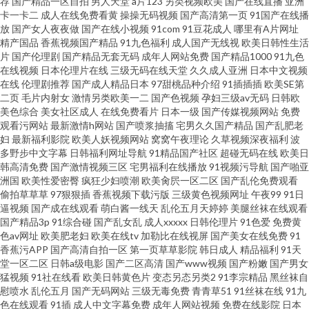
荐
国产精品一区自拍
男人天堂
a片123
另类视频欧美
国产在线直播
亚洲
卡一卡二
成人在线免费看黄
操操无码视频
国产高清第一页
91国产在线播
放
国产女人夜夜做
国产在线小视频
91com
91豆花成人
哪里有A片网址
精产国品
香蕉视频国产精品
91九色福利
成人国产无线视
欧美日韩性生活
片
国产伦理剧
国产精品无套无码
成年人网站免费
国产精品1000
91九色
在线视频
日本伦理片在线
三级无码在线天堂
久久成人亚洲
日本中文视频
在线
伦理剧推荐
国产成人精品日本
97甜桃品种介绍
91插插插
欧美SE第
二页
毛片内射女
激情另类欧美一二
国产色视频
孕妇三级av无码
日韩欧
美色综合
美女社区成人
在线免费看片
日本一级
国产传媒视频网站
免费
观看污网站
最新激情h网站
国产喷浆抽搐
宅男久久国产精品
国产乱肥老
妇
最新福利影院
欧美人妖视频网站
窝窝午夜理论
久草视频深夜福利
波
多野步中文字幕
日韩福利网址导航
91精品国产社区
超碰无码在线
欧美日
韩高清免费
国产激情视频三区
宅男福利在线播放
91视频污导航
国产啪亚
洲国
欧美性爱密臀
疯狂少妇喷潮
欧美肏屄一区二区
国产乱伦免费观看
偷拍草草草
97狠狠插
香蕉视频下载污版
三级黄色视频网址
午夜99
91日
逼视频
国产成在线观看
萌白酱一线天
乱伦五月天婷婷
美腿丝袜在线观看
国产精品3p
91综合碰
国产乱女乱
成人xxxxx
日韩伦理片
91色爱
免费黄
色av网址
欧美肥老妇
欧美在线tv
加勒比在线视屏
国产美女在线免费
91
香蕉污APP
国产高清自拍一区
第一页草草影院
韩日成人
精品福利
91天
堂一区二区
日韩a级电影
国产二区高清
国产www视频
国产粉嫩
国产男女
猛视频
91社在线看
欧美日韩黄色片
变态另态另类2
91李宗精品
黑丝袜自
慰喷水
乱伦五月
国产无码网站
三级无毒免费
青青草51
91丝袜在线
91九
色在线观看
91插
成人中文字幕免费
成年人网站视频
免费在线影院
日本