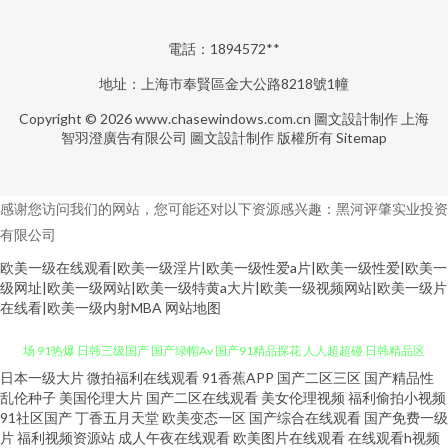
電話：1894572**
地址：上海市奉賢區金大公路8218號1幢
Copyright © 2026
www.chasewindows.com.cn
圖文設計制作
上海
智羽澄廣告有限公司
圖文設計制作
版權所有
Sitemap
感谢您访问我们的网站，您可能还对以下资源感兴趣：黑河评肇实业投资
有限公司
欧美一级在线观看|欧美一级淫片|欧美一级性爱a片|欧美一级性爱|欧美一
级网址|欧美一级网站|欧美一级特黄a大片|欧美一级视频网站|欧美一级片
在线看|欧美一级内射MBA
网站地图
日本一级大片
微拍福利在线观看
91香蕉APP
国产二区三区
国产精品性
久久在6 午夜视频导航 91精品手机9 欧美色图欧美 黄色免费网站 成人综合剧
乱伦种子
美国伦理大片
国产二区在线观看
美女伦理视频
福利偷拍小视频
91社区国产
丁香五月天堂
欧美变态一区
国产综合在线观看
国产免费一级
场 91热爆 日韩三级国产 国产绿帽Av 国产91精品探花 人人超超碰 日韩精品区
片
福利视频资源站
成人午夜在线观看
欧美图片在线观看
在线观看h视频