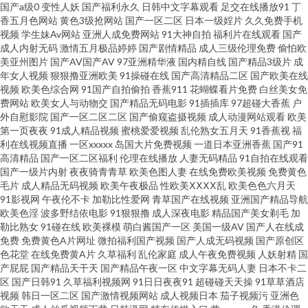
国产a级0
变性人妖
国产福利永久
日韩中文字幕观看
足交在线播放91
丁
香五月色网站
黄色3级抢网站
国产一区二区
日本一级婬片
久久免费手机
人人操超碰碰 91vv免费视频 91炮图在线播放 日本97色色 午夜黄色剧场 97中
视频
学生妹Av网站
亚洲人成免费网站
91大神自拍
福利片在线观看
国产
成人内射无码
激情五月极品婷婷
国产剧情精品
成人三级伦理免费
偷怕欧
文免费观看 久久精品国产精品 aa网站 日本网站www 后入白丝尤物 老司机日
美亚州图片
国产AV国产AV
97亚洲精华液
国内精自线
国产精品3级片
成
年女人视频
狠狠撸亚洲欧美
91操碰在线
国产高清精品二区
国产欧美在线
视频
欧美色综合网
91国产自拍偷拍
香蕉911
花蝴蝶看片免费
白丝美女免
日干 欧美综合逼 伊人久久狼人 男人天堂五月天 一区二区av 九一新址z叉57
费网站
欧美女人与动物交
国产精品无码电影
91插插库
97超碰大香蕉
户
外自慰影院
国产一区二区二区
国产偷窥盗摄视频
成人动漫网站观看
欧美
超碰不卡 91插插插精品 97亚州色图 最新人妻AV电影 婷婷色播天堂 后入白丝
第一页夜夜
91成人精品视频
蜜桃爱爱视频
乱伦熟女五月天
91香蕉视
福
利在线视频直播
一区xxxxx
岛国大片免费视频
一道日本亚洲香蕉
国产91
高清精品
国产一区二区福利
伦理在线播放
人妻无码精品
91自拍在线观看
尤物 日本免费在线视频 欧美性爱AB 国产一二av 91色频 天天干精品在线 老湿
国产一级片内射
夜夜骑青青草
欧美色图人妻
在线免费欧美视频
免费黄色
毛片
成人精品无码视频
欧美午夜极品
性欧美ⅩⅩⅩⅩ乱
欧美色色六月天
机69福利院 青青草原福利网 亚洲AV色色导航 日本加勒比av 玖玖视频久久 国
91影视网
午夜伦不卡
加勒比性爱网
青草国产在线视频
亚洲国产精品导航
欧美色淫
波多野结依电影
91狠狠撸
成人深夜电影
精品国产美女剃毛
加
勒比熟女
91碰在线
欧美裸模
萌白酱国产一区
美国一级AV
国产人在线成
产操碰 97超碰在线伊人 91超碰操逼18 国产人妖伪娘 国产精品第八页 日韩不
免费
免费黄色A片网址
微拍福利国产视频
国产人成无码视频
国产原创区
色花堂
在线免费黄A片
久草福利
乱伦家庭
成人午夜免费视频
人妖射精
国
卡影院 最新色片 国产少妇高潮视频 久久撸视频 黄色色情软件 日本五区视频
产屁屁
国产精品天干天
国产精品午夜一区
中文字幕无码人妻
日本不卡二
区
国产日韩91
久草福利视频网
91日日夜夜91
超碰碰天天操
91草草酒店
视频
韩日一区二区
国产激情视频网站
成人视频日本
茄子视频污
亚洲色
97超碰影视 极品尤物自慰喷水 宅福利导航 午夜三级网站 97婷婷五月天 97免