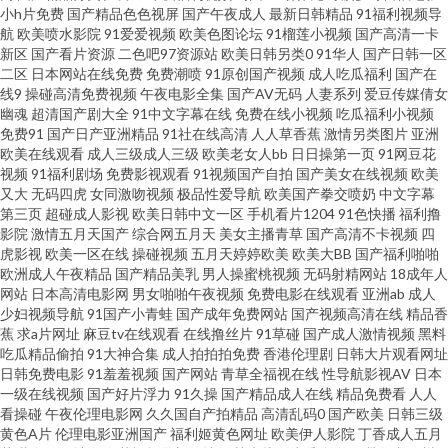
小h片免费
国产精品色色视屏
国产午夜成人
最新日韩精品
91福利视频导
航
欧美喷水影院
91爱爱视频
欧美色图论坛
91榴莲小视频
国产高清一卡
91白丝jk 超碰操逼逼网 欧美毛茸茸老片子 91视频新地址 精品小电影 美女被
新区
国产看片资源
二色吧97资源站
欧美日韩另类0
91华人
国产日韩一区
二区
日本网站在线免费
免费潮喷
91原创国产视频
成人吃瓜福利
国产在
操蜜桃91 99福利导航网 欧美特黄 97伊人 蜜臀99超碰 午夜福利123 亚洲天堂
线9
操碰高清免费视频
午夜电影全集
国产AV无码
人妻系列
爱豆传媒倩女
幽魂
超清国产剧大全
91中文字幕在线
免费在线小视频
吃瓜福利小视频
免费91
国产日产亚洲精品
91社在线高清
人人草香蕉
激情另类图片
亚洲
色播 亚州综合影院 国产一区av 99视频资源总站 亚洲阿b天堂 国产精品第39
欧美在线观看
成人三级成人三级
欧美老女人bb
日日操第一页
91网豆花
视频
91福利剧场
免费影视观看
91视频国产自拍
国产美女在线视频
欧美
页 狠狠干综合影院 69伊人 超碰论理 国产3p网 国产精品电 AV入口 超碰日本
又大
无码四虎
女同激吻视频
极品性爱导航
欧美国产拳交喷奶
中文字幕
第三页
超碰成人影视
欧美日韩中文一区
手机看片1204
91色快播
福利撸
影院
激情五月天国产
综合网五月天
美女主播青草
国产高清不卡视频
四
成人 精品中文在线 91在线在线 久久999 午夜激情AV导航 精品www 老司机日
虎影视
欧美一区在线
操碰视频
五月天婷婷欧美
欧美大BB
国产福利啪啪
欧洲成人午夜精品
国产精品美乳
男人操蜜桃视频
无码射精网站
18成年人
日干 欧美另类性愛 午夜老司机视频 爱豆午夜福利影院 99热色 欧美a在线 91
网站
日本高清电影网
男女啪啪午夜视频
免费电影在线观看
亚洲ab
成人
少妇视频导航
91国产小青蛙
国产成年免费网站
国产视频高清在线
精品香
蕉
求a片网址
麻豆tv在线观看
在线撸丝片
91草碰
国产成人激情视频
黑料
豆花网站 黑丝巨乳 免费91视频 91传媒色频 www99热官网 亚洲精品黄色网址
吃瓜精品偷拍
91大神合集
成人拍拍拍免费
香港伦理剧
日韩大片观看网址
日韩免费电影
91羞羞视频
国产网站
青草全福视在线
性导航影视AV
日本
日韩AV无码网址 超碰ab 国产ass 久久婷婷香蕉影音 97福利射 日韩草草视频
一级在线视频
国产好片浮力
91久操
国产精品成人在线
精品免费看
人人
看操碰
午夜伦理电影网
久久国自产拍精品
高清乱码0
国产欧美
日韩三级
黄色A片
伦理电影亚洲国产
福利姬黄色网址
欧美伊人影院
丁香成人五月
色色92 超碰在线精品 成人av老司机 91白丝在线看 国肏精品 天堂网wwwaa 免