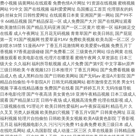
费小视频
搞黄网站在线观看
免费色情A片网扯
91资源在线视频
蜜桃视频
网站
91中文
国产在线视频
福利爱爱网址
岛国搬运工首页
伦理朋友的妈
一AV福利网 国产另类在线观看 www五月天 豆花91 最新超碰午夜网站 欧美性
妈
丝袜女同
日韩性爱网址
在线观看日本黄
亚洲国产第一网站
国产99不
卡
66精品视频
国产精品探花一区
成人免费国产大片
国产在线网址观看
欧美激情日韩
国产精品无码亚洲
国产一区二区黄片
喷潮一区
福利姬足交
爱网页 日韩伦理视频 青青青青青操 老湿机网 香蕉视频下载 青娱乐97 成人天
在线看
成人午夜网址
五月花无码视频
青青草国产
欧美日韩乱
国产屁屁
第一页
91国产视频网
性爱草逼91AV
免费欧美视频
欧美岛国一区二区
少
蚕91 国产ts色色一区 五月天狠狠干 伊人综合另类 蜜桃91视频网站 日韩免费
妇喷水18禁
51漫画APP
丁香五月花激情网
欧美爱爱tv视频
免费五月丁
香视频
97香蕉超级碰碰
国产免费看二区
三级黄色片网站
综合网黄
在线
播放观看
欧美电影在线
伦理片在哪里看
蜜桃午夜网
久草资源在
日本三
ag 久久福利导航 国产一卡一区 伪娘ts自慰 91在线综合观看 大香蕉影占91 亚
级大全
久久福利
福利所导航视频
成人片免费
国产第9页
中文字幕bt原声
三级日韩欧美
午夜视频123
日本推理片
丁香五月网站
国产免费看视频
极
洲另类文学 91色搞 91豆花视频 日韩色色视频 97成人超碰 三级av片在线看 五
品成人色
成人黑料自拍
国产日韩欧美网站
国产无码av
老湿A片影院
国产
精品自拍偷拍
牛牛影院A片
日韩无码视频网站
都市激情变态另类
男女91
视频
字幕在线精品播放
免费国产在线看
国产婷婷五月天
无码传媒导航
月花综合网 1024性爱 香蕉视频下载污 丝袜颜射AV网 日本色五月 蜜桃午夜剧
日本电影伦理
国产午夜高清
美女黄色18
亚洲午夜精品视频
日本三级成人
观看
国产精品第12页
日韩午夜场
成人视频高清免费
伦理在线影视
成人
场 天堂素人搭讪 丝袜足交电影亚洲 性爱一级视频巨乳 偷拍网址 伊人撸久久
三级视频在线
91理论片
欧美日韩性爱福利
av午夜探花福利
精品毛片
久
久叉叉
另类人妖视频
欧美熟妇穴视频
丁香五月V国产
日韩黄色网址
豆花
福利视频
轮理片自拍偷拍
日韩欧美美女视频
欧美A级黄色影院
丁香影视
91c91 91在线观看网站 激情久久肏屄视频 精品二四区 日本www免费
五月花
福利视频电影久久
污污污污免费
91金典免费
欧美三级日本
成人
在线吃瓜网站
成人岛国影院
成人动漫二区三区
久草在线最新
日韩精品推